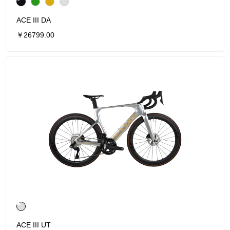
ACE III DA
￥26799.00
ACE III UT