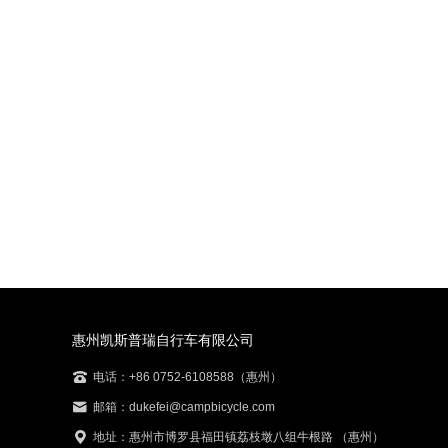
惠州凯斯普瑞自行车有限公司
电话：+86 0752-6108588（惠州）
邮箱：dukefei@campbicycle.com
地址：惠州市博罗县福田镇荔枝墩八组牛根路 （惠州）