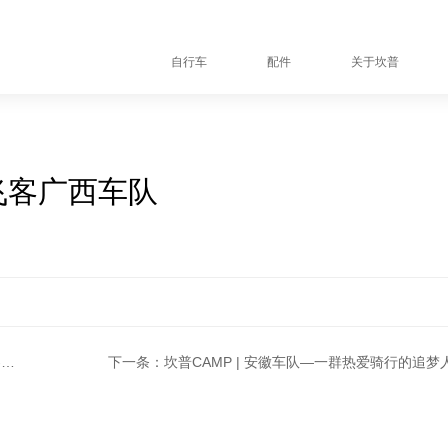
自行车
配件
关于坎普
飞客广西车队
上一条：坎普赛事快讯｜2024中国公路自行车职业联赛 云南-昆明站-收官大战