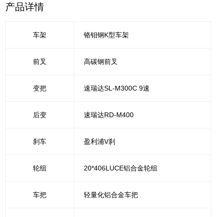
产品详情
车架
铬钼钢K型车架
前叉
高碳钢前叉
变把
速瑞达SL-M300C 9速
后变
速瑞达RD-M400
刹车
盈利浦V刹
轮组
20*406LUCE铝合金轮组
车把
轻量化铝合金车把