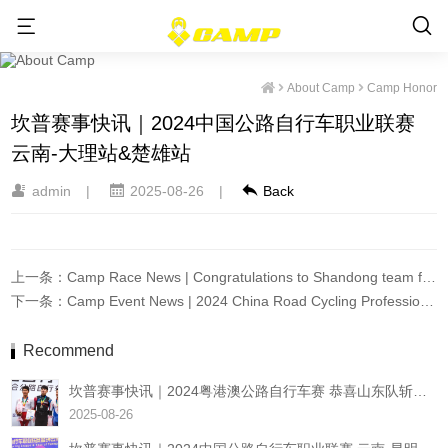
Camp
About Camp
Camp Honor
Honor
坎普赛事快讯｜2024中国公路自行车职业联赛
云南-大理站&楚雄站
admin
|
2025-08-26
|
Back
上一条：Camp Race News | Congratulations to Shandong team for winning the runner up in the 2024 Guangdong Hong Kong Macao Road Cycling Race!
下一条：Camp Event News | 2024 China Road Cycling Professional League Yunnan Kunming Station - Closing Battle
Recommend
坎普赛事快讯｜2024粤港澳公路自行车赛 恭喜山东队斩获亚军！
2025-08-26