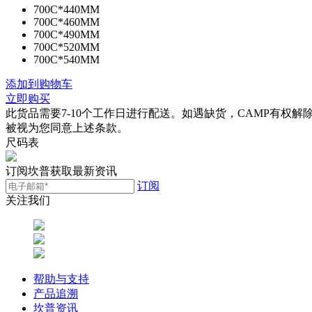
700C*440MM
700C*460MM
700C*490MM
700C*520MM
700C*540MM
添加到购物车
立即购买
此货品需要7-10个工作日进行配送。如遇缺货，CAMP有
被视为您同意上述条款。
尺码表
订阅坎普获取最新资讯
订阅
关注我们
帮助与支持
产品追溯
坎普资讯