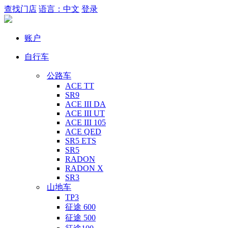
查找门店
语言：中文
登录
账户
自行车
公路车
ACE TT
SR9
ACE III DA
ACE III UT
ACE III 105
ACE QED
SR5 ETS
SR5
RADON
RADON X
SR3
山地车
TP3
征途 600
征途 500