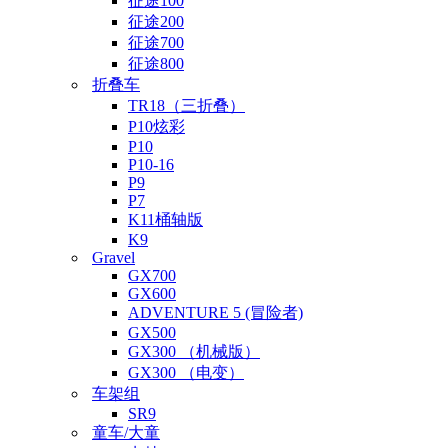
征途100
征途200
征途700
征途800
折叠车
TR18（三折叠）
P10炫彩
P10
P10-16
P9
P7
K11桶轴版
K9
Gravel
GX700
GX600
ADVENTURE 5 (冒险者)
GX500
GX300 （机械版）
GX300 （电变）
车架组
SR9
童车/大童