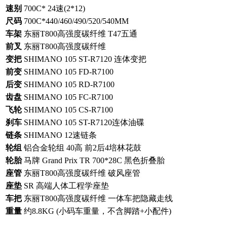
速别
700C* 24速(2*12)
尺码
700C*440/460/490/520/540MM
车架
东丽T800高强度碳纤维 T47五通
前叉
东丽T800高强度碳纤维
变把
SHIMANO 105 ST-R7120 连体变把
前变
SHIMANO 105 FD-R7100
后变
SHIMANO 105 RD-R7100
齿盘
SHIMANO 105 FC-R7100
飞轮
SHIMANO 105 CS-R7100
刹车
SHIMANO 105 ST-R7120连体油碟
链条
SHIMANO 12速链条
轮组
铝合金轮组 40高 前2后4培林花鼓
轮胎
马牌 Grand Prix TR 700*28C 黑色折叠胎
座管
东丽T800高强度碳纤维 破风座管
座垫
SR 高端人体工程学座垫
车把
东丽T800高强度碳纤维 一体车把隐藏走线
重量
约8.8KG (小码车重量，不含脚踏+小配件)