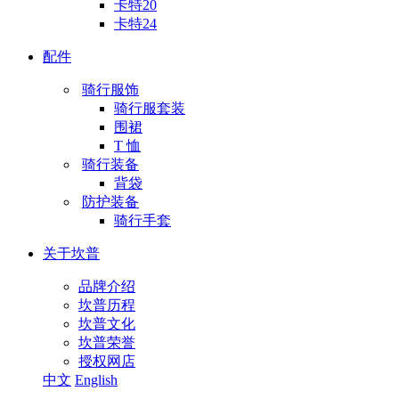
卡特20
卡特24
配件
骑行服饰
骑行服套装
围裙
T 恤
骑行装备
背袋
防护装备
骑行手套
关于坎普
品牌介绍
坎普历程
坎普文化
坎普荣誉
授权网店
中文
English