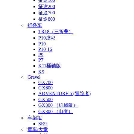
征途100
征途200
征途700
征途800
折叠车
TR18（三折叠）
P10炫彩
P10
P10-16
P9
P7
K11桶轴版
K9
Gravel
GX700
GX600
ADVENTURE 5 (冒险者)
GX500
GX300 （机械版）
GX300 （电变）
车架组
SR9
童车/大童