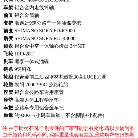
车架
铝合金内走线筒轴
前叉
铝合金筒轴
变把
顺泰2*9速公路车一体油碟变把
前变
SHIMANO SORA FD-R3000
后变
SHIMANO SORA RD-R3000
齿盘
铝合金中空一体轴心齿盘 34*50T
飞轮
HR9-28T
刹车
顺泰一体式油碟
链条
9速链条
轮组
铝合金前二后四培林花鼓配30高LUCE刀圈
轮胎
朝阳 700C*30C 公路轮胎
座管
铝合金公路车专用座管
座垫
高端人体工程学座垫
车把
公路车专用铝合金车把
重量
约9.8KG (小码车重量，不含脚踏+小配件)
注:由于批次不同,个别零件的厂家可能会有变化,请以实物为准;
由于颜色和尺码不同, 实际重量也会有差距,最终解释权归凯斯