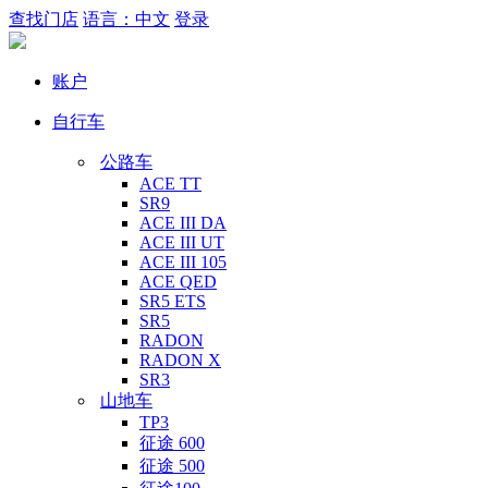
查找门店
语言：中文
登录
账户
自行车
公路车
ACE TT
SR9
ACE III DA
ACE III UT
ACE III 105
ACE QED
SR5 ETS
SR5
RADON
RADON X
SR3
山地车
TP3
征途 600
征途 500