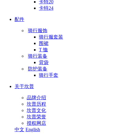
卡特20
卡特24
配件
骑行服饰
骑行服套装
围裙
T 恤
骑行装备
背袋
防护装备
骑行手套
关于坎普
品牌介绍
坎普历程
坎普文化
坎普荣誉
授权网店
中文
English