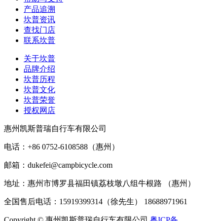
产品追溯
坎普资讯
查找门店
联系坎普
关于坎普
品牌介绍
坎普历程
坎普文化
坎普荣誉
授权网店
惠州凯斯普瑞自行车有限公司
电话：+86 0752-6108588（惠州）
邮箱：dukefei@campbicycle.com
地址：惠州市博罗县福田镇荔枝墩八组牛根路 （惠州）
全国售后电话：15919399314（徐先生） 18688971961
Copyright © 惠州凯斯普瑞自行车有限公司
粤ICP备