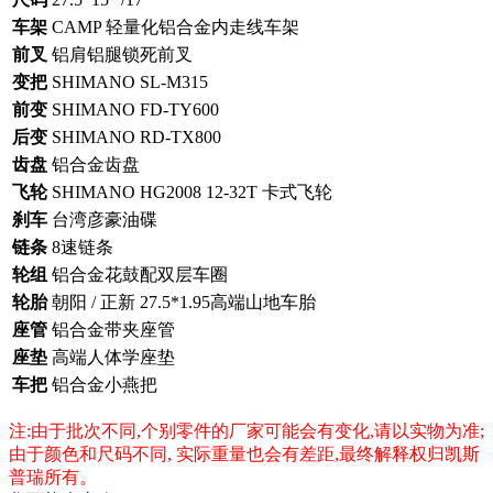
车架
CAMP 轻量化铝合金内走线车架
前叉
铝肩铝腿锁死前叉
变把
SHIMANO SL-M315
前变
SHIMANO FD-TY600
后变
SHIMANO RD-TX800
齿盘
铝合金齿盘
飞轮
SHIMANO HG2008 12-32T 卡式飞轮
刹车
台湾彦豪油碟
链条
8速链条
轮组
铝合金花鼓配双层车圈
轮胎
朝阳 / 正新 27.5*1.95高端山地车胎
座管
铝合金带夹座管
座垫
高端人体学座垫
车把
铝合金小燕把
注:由于批次不同,个别零件的厂家可能会有变化,请以实物为准;
由于颜色和尺码不同, 实际重量也会有差距,最终解释权归凯斯
普瑞所有。