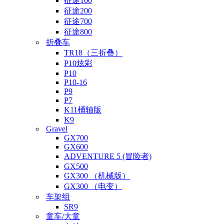
征途100
征途200
征途700
征途800
折叠车
TR18（三折叠）
P10炫彩
P10
P10-16
P9
P7
K11桶轴版
K9
Gravel
GX700
GX600
ADVENTURE 5 (冒险者)
GX500
GX300 （机械版）
GX300 （电变）
车架组
SR9
童车/大童