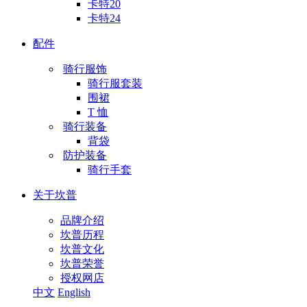
卡特20
卡特24
配件
骑行服饰
骑行服套装
围裙
T 恤
骑行装备
背袋
防护装备
骑行手套
关于坎普
品牌介绍
坎普历程
坎普文化
坎普荣誉
授权网店
中文
English