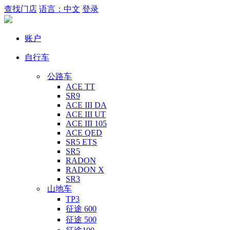
查找门店
语言：中文
登录
账户
自行车
公路车
ACE TT
SR9
ACE III DA
ACE III UT
ACE III 105
ACE QED
SR5 ETS
SR5
RADON
RADON X
SR3
山地车
TP3
征途 600
征途 500